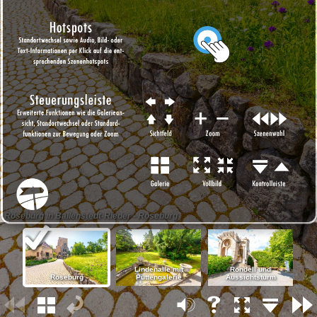
Roseburg in Ballenstedt-Rieder - Roseburg
Lindenalle mit
Rondell und
Roseburg
Puttengalerie
Aussichtsturm